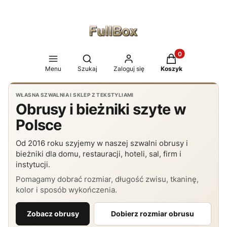
Produkty w koszy
Otwórz wyszukiwarkę
Menu
Szukaj
Zaloguj się
Koszyk
WŁASNA SZWALNIA I SKLEP Z TEKSTYLIAMI
Obrusy i bieżniki szyte w
Polsce
Od 2016 roku szyjemy w naszej szwalni obrusy i
bieżniki dla domu, restauracji, hoteli, sal, firm i
instytucji.
Pomagamy dobrać rozmiar, długość zwisu, tkaninę,
kolor i sposób wykończenia.
Zobacz obrusy
Dobierz rozmiar obrusu