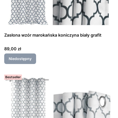
Zasłona wzór marokańska koniczyna biały grafit
Cena
89,00 zł
Niedostępny
Bestseller