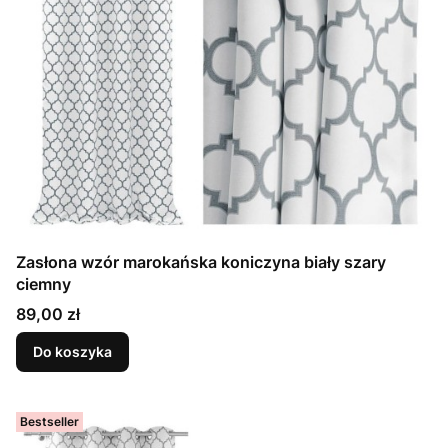
Zasłona wzór marokańska koniczyna biały szary
ciemny
Cena
89,00 zł
Do koszyka
Bestseller