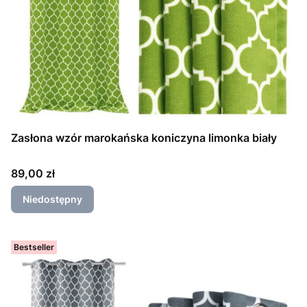
Zasłona wzór marokańska koniczyna limonka biały
Cena
89,00 zł
Niedostępny
Bestseller