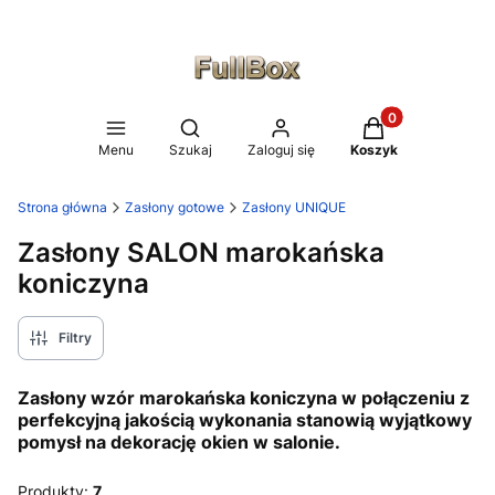
Produkty w koszy
Otwórz wyszukiwarkę
Menu
Szukaj
Zaloguj się
Koszyk
Strona główna
Zasłony gotowe
Zasłony UNIQUE
Zasłony SALON marokańska
koniczyna
Filtry
Zasłony wzór marokańska koniczyna w połączeniu z
perfekcyjną jakością wykonania stanowią wyjątkowy
pomysł na dekorację okien w salonie.
Produkty:
7