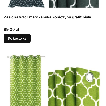
Zasłona wzór marokańska koniczyna grafit biały
Cena
89,00 zł
Do koszyka