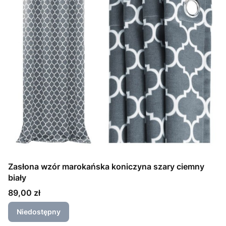
Zasłona wzór marokańska koniczyna szary ciemny
biały
Cena
89,00 zł
Niedostępny