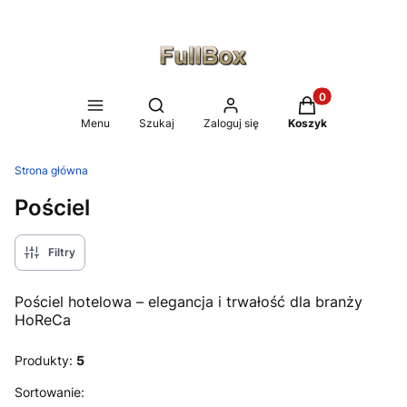
Produkty w koszy
Otwórz wyszukiwarkę
Menu
Szukaj
Zaloguj się
Koszyk
Strona główna
Pościel
Filtry
Pościel hotelowa – elegancja i trwałość dla branży
HoReCa
Produkty:
5
Lista produktów
Sortowanie: