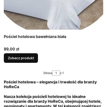
Pościel hotelowa bawełniana biała
Cena
89,00 zł
Zobacz produkt
Strona
z 1
Pościel hotelowa – elegancja i trwałość dla branży
HoReCa
Nasza kolekcja pościeli hotelowej to idealne
rozwiązanie dla branży HoReCa, obejmującej hotele,
pensjonaty i apartamenty. W tej kategorii znajdziesz