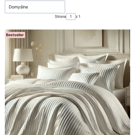
Domyślne
Strona
z 1
Bestseller