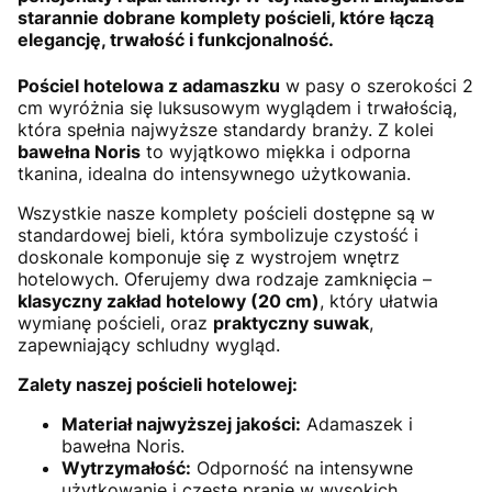
starannie dobrane komplety pościeli, które łączą
elegancję, trwałość i funkcjonalność.
Pościel hotelowa z adamaszku
w pasy o szerokości 2
cm wyróżnia się luksusowym wyglądem i trwałością,
która spełnia najwyższe standardy branży. Z kolei
bawełna Noris
to wyjątkowo miękka i odporna
tkanina, idealna do intensywnego użytkowania.
Wszystkie nasze komplety pościeli dostępne są w
standardowej bieli, która symbolizuje czystość i
doskonale komponuje się z wystrojem wnętrz
hotelowych. Oferujemy dwa rodzaje zamknięcia –
klasyczny zakład hotelowy (20 cm)
, który ułatwia
wymianę pościeli, oraz
praktyczny suwak
,
zapewniający schludny wygląd.
Zalety naszej pościeli hotelowej:
Materiał najwyższej jakości:
Adamaszek i
bawełna Noris.
Wytrzymałość:
Odporność na intensywne
użytkowanie i częste pranie w wysokich