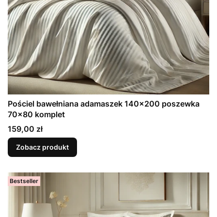
Pościel bawełniana adamaszek 140x200 poszewka
70x80 komplet
Cena
159,00 zł
Zobacz produkt
Bestseller