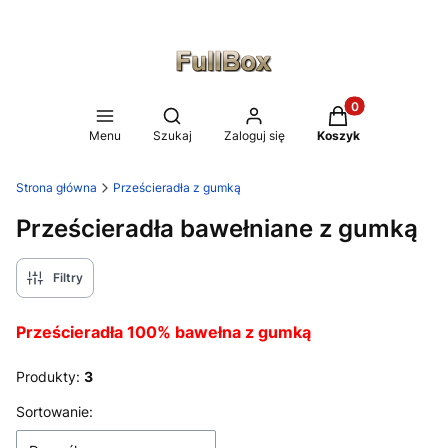
Produkty w koszy
Otwórz wyszukiwarkę
Menu
Szukaj
Zaloguj się
Koszyk
Strona główna
Prześcieradła z gumką
Prześcieradła bawełniane z gumką
Filtry
Prześcieradła 100% bawełna z gumką
Produkty:
3
Lista produktów
Sortowanie: