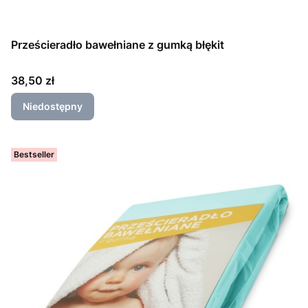
Prześcieradło bawełniane z gumką błękit
Cena
38,50 zł
Niedostępny
Bestseller