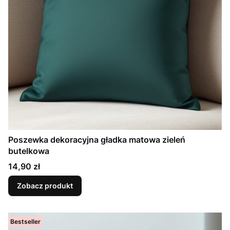
Poszewka dekoracyjna gładka matowa zieleń
butelkowa
Cena
14,90 zł
Zobacz produkt
Bestseller