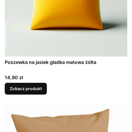
Poszewka na jasiek gładka matowa żółta
Cena
14,90 zł
Zobacz produkt