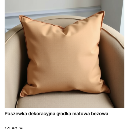
Poszewka dekoracyjna gładka matowa beżowa
Cena
14,90 zł