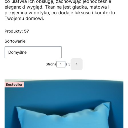
co ułatwia ich obsługę, zachowując jednocześnie
elegancki wygląd. Tkanina jest gładka, matowa i
przyjemna w dotyku, co dodaje luksusu i komfortu
Twojemu domowi.
Produkty:
57
Lista produktów
Sortowanie:
Domyślne
Strona
z 3
Następne produkty
Bestseller