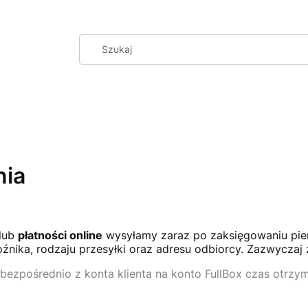
nia
lub
płatności online
wysyłamy zaraz po zaksięgowaniu pien
oźnika, rodzaju przesyłki oraz adresu odbiorcy. Zazwyczaj 
ezpośrednio z konta klienta na konto FullBox czas otrzyma