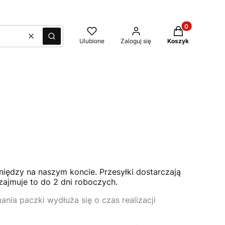
Produkty w kos
Wyczyść
Szukaj
Ulubione
Zaloguj się
Koszyk
iędzy na naszym koncie. Przesyłki dostarczają
zajmuje to do 2 dni roboczych.
nia paczki wydłuża się o czas realizacji