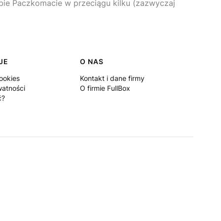
ebie Paczkomacie w przeciągu kilku (zazwyczaj
JE
O NAS
ookies
Kontakt i dane firmy
watności
O firmie FullBox
ć?