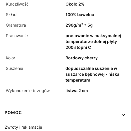
Kurczliwość
Około 2%
Skład
100% bawełna
Gramatura
290g/m² ± 5g
Prasowanie
prasowanie w maksymalnej
temperaturze dolnej płyty
200 stopni C
Kolor
Bordowy cherry
Suszenie
dopuszczalne suszenie w
suszarce bębnowej - niska
temperatura
Wykończenie brzegów
listwa 2 cm
Linki w stopce
POMOC
Zwroty i reklamacje