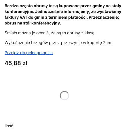
Bardzo często obrusy te są kupowane przez gminy na stoły
konferencyjne. Jednocześnie informujemy, że wystawiamy
faktury VAT do gmin z terminem płatności. Przeznaczenie:
obrus na stół konferencyjny.
Śmiało można je ocenić, że są to obrusy z klasą.
Wykończenie brzegów przez przeszycie w kopertę 2cm
Przejdź do pełnego opisu
Cena
45,88 zł
Wybierz wariant produktu:
Poszczególne warianty mogą różnić się ceną
*
obrus wybierz rozmiar
Wybierz
Ilość