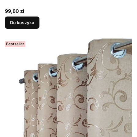
Cena
99,80 zł
Do koszyka
Bestseller