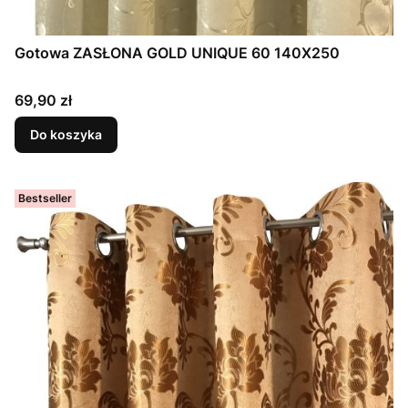
Gotowa ZASŁONA GOLD UNIQUE 60 140X250
Cena
69,90 zł
Do koszyka
Bestseller