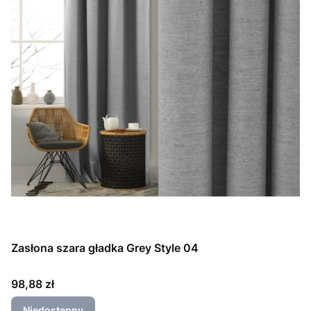
Zasłona szara gładka Grey Style 04
Cena
98,88 zł
Niedostępny