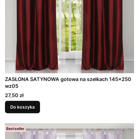
ZASŁONA SATYNOWA gotowa na szelkach 145x250
wz05
Cena
27,50 zł
Do koszyka
Bestseller