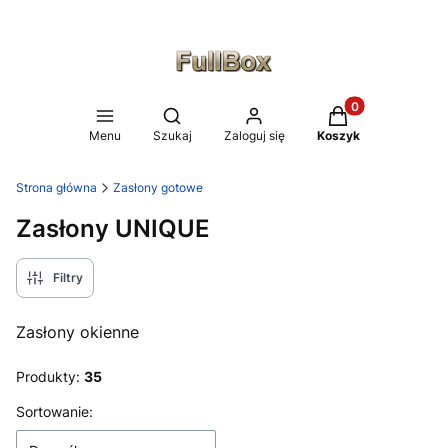
Produkty w koszy
Otwórz wyszukiwarkę
Menu
Szukaj
Zaloguj się
Koszyk
Strona główna
Zasłony gotowe
Zasłony UNIQUE
Filtry
Zasłony okienne
Produkty:
35
Lista produktów
Sortowanie: