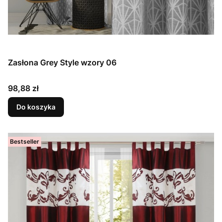
Zasłona Grey Style wzory 06
Cena
98,88 zł
Do koszyka
Bestseller