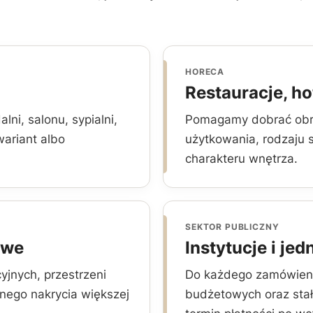
HORECA
Restauracje, hot
ni, salonu, sypialni,
Pomagamy dobrać obrus
wariant albo
użytkowania, rodzaju 
charakteru wnętrza.
SEKTOR PUBLICZNY
owe
Instytucje i je
yjnych, przestrzeni
Do każdego zamówieni
nego nakrycia większej
budżetowych oraz stał