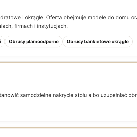
adratowe i okrągłe. Oferta obejmuje modele do domu o
ach, firmach i instytucjach.
i
Obrusy plamoodporne
Obrusy bankietowe okrągłe
anowić samodzielne nakrycie stołu albo uzupełniać obru