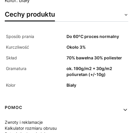
Kolor: biały
Cechy produktu
Sposób prania
Do 60ºC proces normalny
Kurczliwość
Około 3%
Skład
70% bawełna 30% poliester
Gramatura
ok. 190g/m2 + 30g/m2
poliuretan (+/-10g)
Kolor
Biały
Linki w stopce
POMOC
Zwroty i reklamacje
Kalkulator rozmiaru obrusu