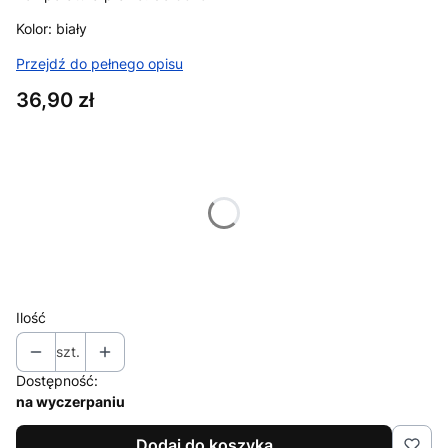
Kolor: biały
Przejdź do pełnego opisu
Cena
36,90 zł
Wybierz wariant produktu:
Poszczególne warianty mogą różnić się ceną
*
wybierz rozmiar
Wybierz
Ilość
szt.
Dostępność:
na wyczerpaniu
Dodaj do koszyka