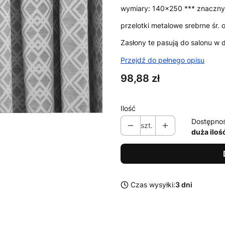
wymiary: 140x250 *** znaczny 
przelotki metalowe srebrne śr.
Zasłony te pasują do salonu w 
Przejdź do pełnego opisu
Cena
98,88 zł
Ilość
Dostępno
szt.
duża iloś
Czas wysyłki:
3 dni