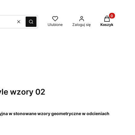
Produkty w kos
Wyczyść
Szukaj
Ulubione
Zaloguj się
Koszyk
yle wzory 02
yjna w stonowane wzory geometryczne w odcieniach