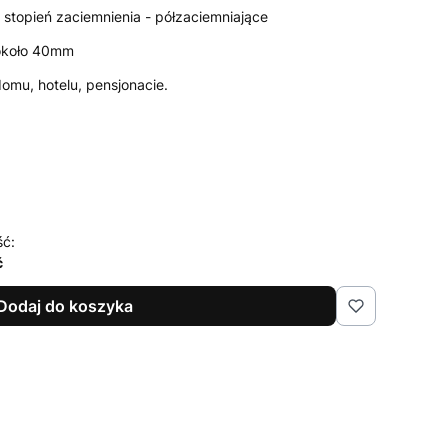
stopień zaciemnienia - półzaciemniające
 około 40mm
domu, hotelu, pensjonacie.
ść:
ć
Dodaj do koszyka